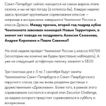
Санкт-Петербург сейчас находится на самом жарком этапе
сезона, и мы не про погоду (а хотелось бы). Каждую неделю
здесь проходят крупнейшие соревнования классов —
например в воскресенье завершился Чемпионат России в
классе Дракон.
Между прочим, второй год подряд кубок
Чемпионата завоеван командой Новые Территории, а
значит нет повода не поздравить Алексея Семенова,
Андрея Кирилюка и Павла Савенко!!
На этой неделе пройдет Чемпионат России у класса MX700
(за которым мы конечно же будем пристально наблюдать). А
уже на следующей эстафетную палочку захватит и SB20.
Три гоночных дня с 5 по 7 сентября будут заняты
Чемпионатом Санкт-Петербурга и Санкт-Пеербургского
парусного союза, где мы вновь разделим дистанци с
дружественными «Драконами». Более того, в рамках этого
соревнования состоится и второй этап Zecurion Challenge,
за медали которого предстоит соревноваться в субботу и
воскресенье.