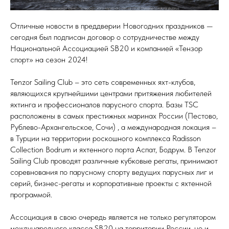
Отличные новости в преддверии Новогодних праздников —
сегодня был подписан договор о сотрудничестве между
Национальной Ассоциацией SB20 и компанией «Тензор
спорт» на сезон 2024!
Tenzor Sailing Club – это сеть современных яхт-клубов,
являющихся крупнейшими центрами притяжения любителей
яхтинга и профессионалов парусного спорта. Базы TSC
расположены в самых престижных маринах России (Пестово,
Рублево-Архангельское, Сочи) , а международная локация –
в Турции на территории роскошного комплекса Radisson
Collection Bodrum и яхтенного порта Аспат, Бодрум. В Tenzor
Sailing Club проводят различные кубковые регаты, принимают
соревнования по парусному спорту ведущих парусных лиг и
серий, бизнес-регаты и корпоративные проекты с яхтенной
программой.
Ассоциация в свою очередь является не только регулятором
международного класса SB20 на территории России, но и