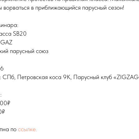
ы ворваться в приближающийся парусный сезон!
минара:
ласса SB20
IZGAZ
кий парусный союз
26
: СПб, Петровская коса 9К, Парусный клуб «ZIGZAG
:
000₽
0₽
упна по
ссылке.