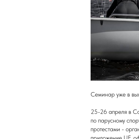
Семинар уже в вых
25-26 апреля в Са
по парусному спор
протестами - орга
приложение UF, о