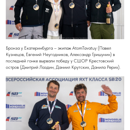
Бронза у Екатеринбурга – экипаж AtomTavatuy (Павел
Кузнецов, Евгений Неугодников, Александр Гришунин) в
последней гонке вырвали победу у СШОР Крестовский
остров (Дмитрий Лаздин, Даниил Крутских, Данила Рерих).